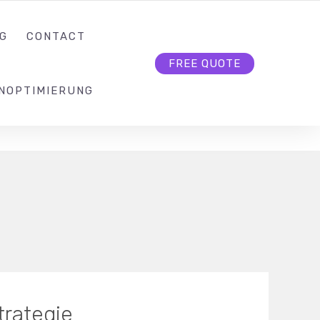
KONTAKT@SEO-BUTLER.CH
FOLLOW US
G
CONTACT
FREE QUOTE
NOPTIMIERUNG
trategie