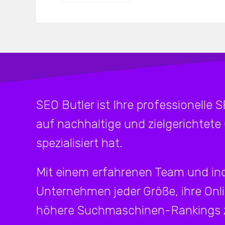
SEO Butler ist Ihre professionelle 
auf nachhaltige und zielgerichtete
spezialisiert hat.
Mit einem erfahrenen Team und ind
Unternehmen jeder Größe, ihre Onl
höhere Suchmaschinen-Rankings z