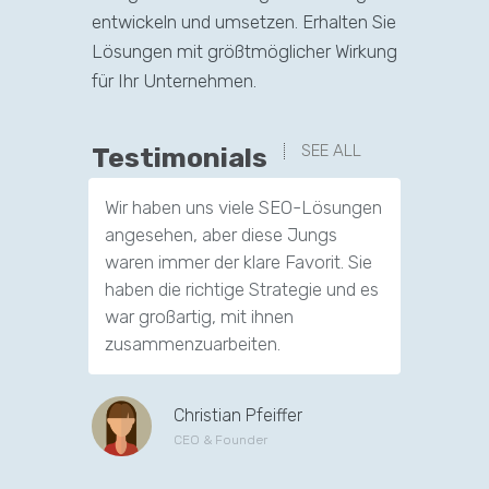
entwickeln und umsetzen. Erhalten Sie
Lösungen mit größtmöglicher Wirkung
für Ihr Unternehmen.
SEE ALL
Testimonials
Wir haben uns viele SEO-Lösungen
Dank die
angesehen, aber diese Jungs
Firma ha
waren immer der klare Favorit. Sie
Zustrom 
haben die richtige Strategie und es
haben un
war großartig, mit ihnen
Hand geg
zusammenzuarbeiten.
Kunden z
Christian Pfeiffer
CEO & Founder