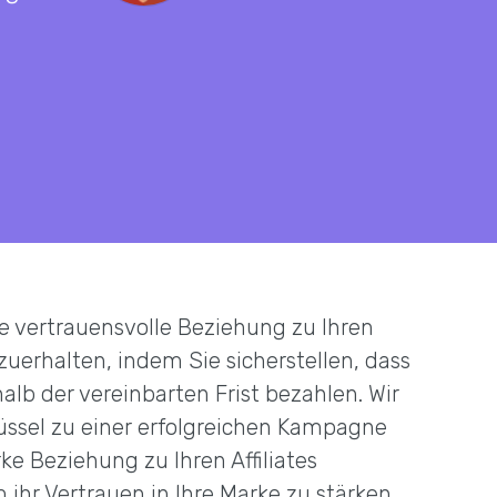
u
ne vertrauensvolle Beziehung zu Ihren
zuerhalten, indem Sie sicherstellen, dass
halb der vereinbarten Frist bezahlen. Wir
üssel zu einer erfolgreichen Kampagne
rke Beziehung zu Ihren Affiliates
ihr Vertrauen in Ihre Marke zu stärken.