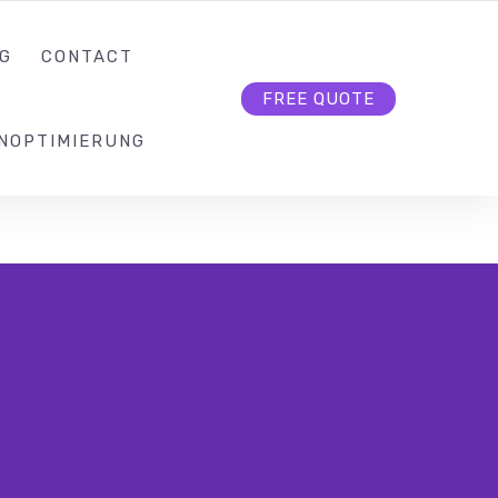
KONTAKT@SEO-BUTLER.CH
FOLLOW US
G
CONTACT
FREE QUOTE
NOPTIMIERUNG