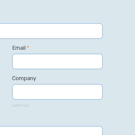
Email
*
Company
(optional)