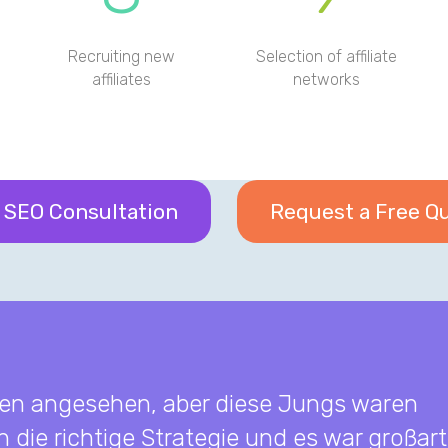
Recruiting new
Selection of affiliate
affiliates
networks
 SEO Consultation
Request a Free Q
en angesehen, aber diese Jungs waren
n die richtige Strategie und es war großart