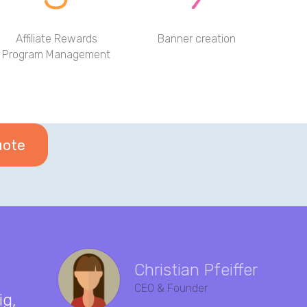
Affiliate Rewards
Banner creation
Program Management
uote
Christian Pfeiffer
D
CEO & Founder
ig,
v