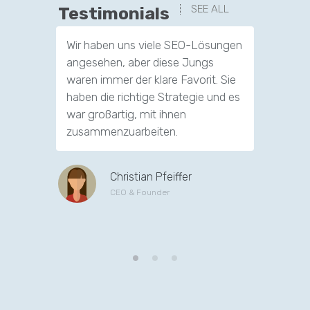
SEE ALL
Testimonials
Wir haben uns viele SEO-Lösungen
Dank die
angesehen, aber diese Jungs
Firma ha
waren immer der klare Favorit. Sie
Zustrom 
haben die richtige Strategie und es
haben un
war großartig, mit ihnen
Hand geg
zusammenzuarbeiten.
Kunden z
Christian Pfeiffer
CEO & Founder