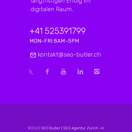
langfristigen Erfolg im
digitalen Raum.
+41 525391799
MON–FRI 8AM–5PM
kontakt@seo-butler.ch
©2023
SEO Butler | SEO Agentur Zürich
. All