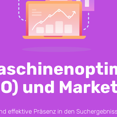
schinenopti
O) und Marke
nd effektive Präsenz in den Suchergebniss