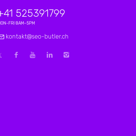
+41 525391799
MON–FRI 8AM–5PM
kontakt@seo-butler.ch