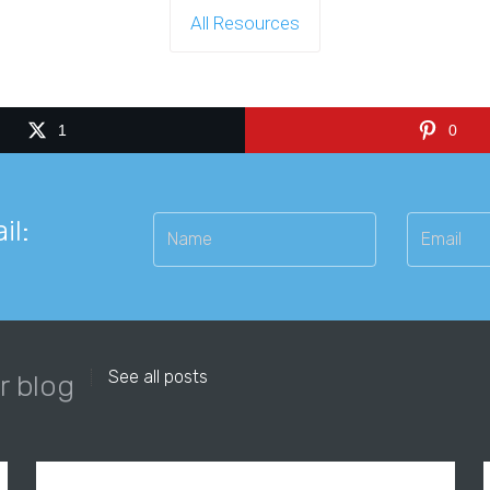
All Resources
1
0
il:
See all posts
r blog