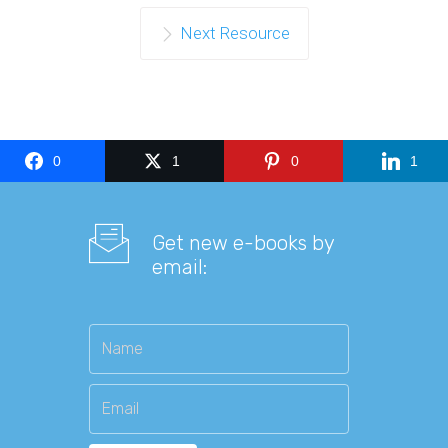
Next Resource
0
1
0
1
Get new e-books by
email: