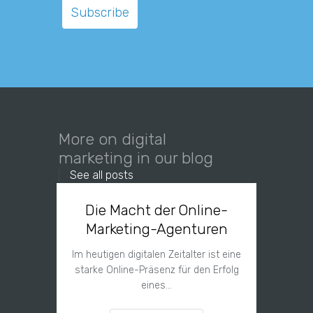
More on digital
marketing in our blog
See all posts
Die Macht der Online-
E
Marketing-Agenturen
Sichtb
mit M
Im heutigen digitalen Zeitalter ist eine
starke Online-Präsenz für den Erfolg
Erfahren
eines…
von Mark
Pa