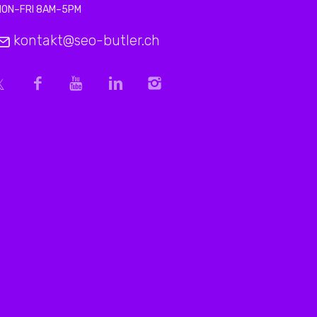
MON–FRI 8AM–5PM
kontakt@seo-butler.ch