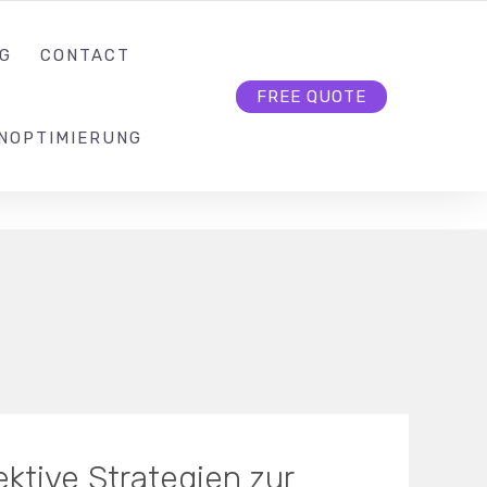
KONTAKT@SEO-BUTLER.CH
FOLLOW US
G
CONTACT
FREE QUOTE
NOPTIMIERUNG
ektive Strategien zur