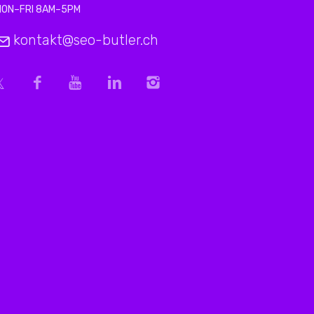
MON–FRI 8AM–5PM
kontakt@seo-butler.ch