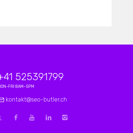
+41 525391799
MON–FRI 8AM–5PM
kontakt@seo-butler.ch