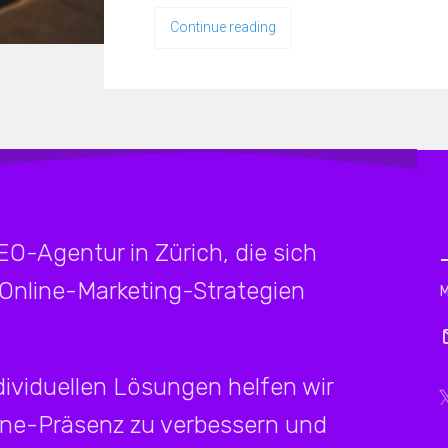
Continue reading
SEO-Agentur in Zürich, die sich
 Online-Marketing-Strategien
ividuellen Lösungen helfen wir
ine-Präsenz zu verbessern und