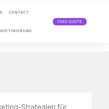
KONTAKT@SEO-BUTLER.CH
FOLLOW US
G
CONTACT
FREE QUOTE
NOPTIMIERUNG
keting-Strategien für