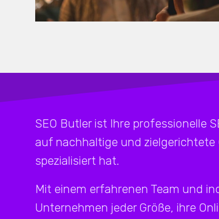
SEO Butler ist Ihre professionelle 
auf nachhaltige und zielgerichtete
spezialisiert hat.
Mit einem erfahrenen Team und ind
Unternehmen jeder Größe, ihre Onl