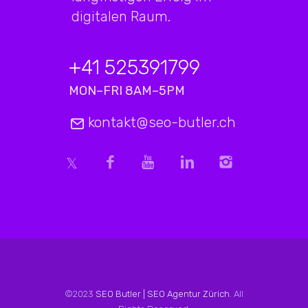
digitalen Raum.
+41 525391799
MON–FRI 8AM–5PM
kontakt@seo-butler.ch
©2023
SEO Butler | SEO Agentur Zürich
. All