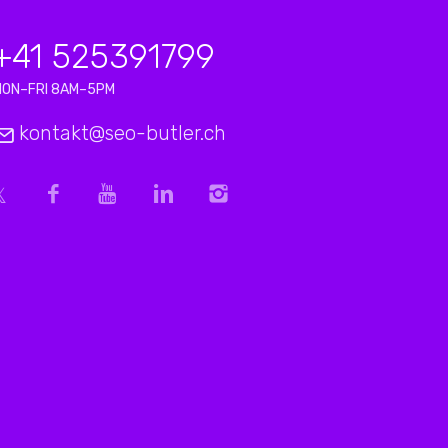
+41 525391799
MON–FRI 8AM–5PM
kontakt@seo-butler.ch