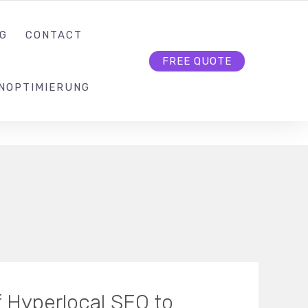
KONTAKT@SEO-BUTLER.CH
FOLLOW US
G
CONTACT
FREE QUOTE
NOPTIMIERUNG
 Hyperlocal SEO to