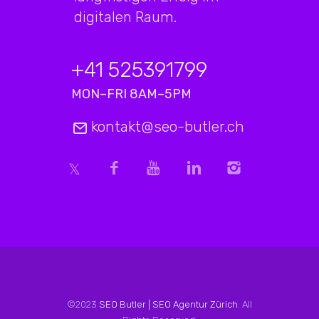
digitalen Raum.
+41 525391799
MON–FRI 8AM–5PM
kontakt@seo-butler.ch
©2023
SEO Butler | SEO Agentur Zürich
. All