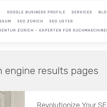
052 539 17 99
T
GOOGLE BUSINESS PROFILE
SERVICES
BLO
ESSUM
SEO ZÜRICH
SEO USTER
GENTUR ZÜRICH – EXPERTEN FÜR SUCHMASCHINE
h engine results pages
Revolutionize Your SE