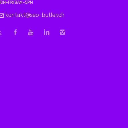
MON–FRI 8AM–5PM
kontakt@seo-butler.ch