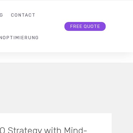
KONTAKT@SEO-BUTLER.CH
FOLLOW US
G
CONTACT
FREE QUOTE
NOPTIMIERUNG
O Strategy with Mind-