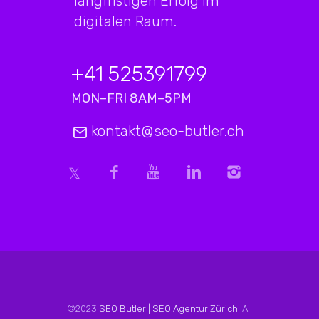
langfristigen Erfolg im
digitalen Raum.
+41 525391799
MON–FRI 8AM–5PM
kontakt@seo-butler.ch
©2023
SEO Butler | SEO Agentur Zürich
. All