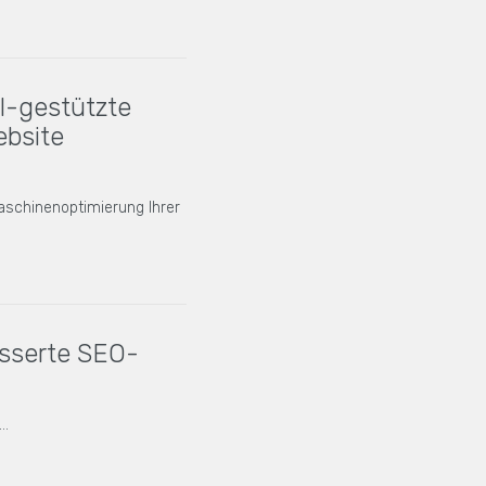
I-gestützte
ebsite
aschinenoptimierung Ihrer
esserte SEO-
s…