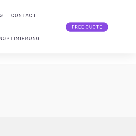
KONTAKT@SEO-BUTLER.CH
FOLLOW US
G
CONTACT
FREE QUOTE
NOPTIMIERUNG