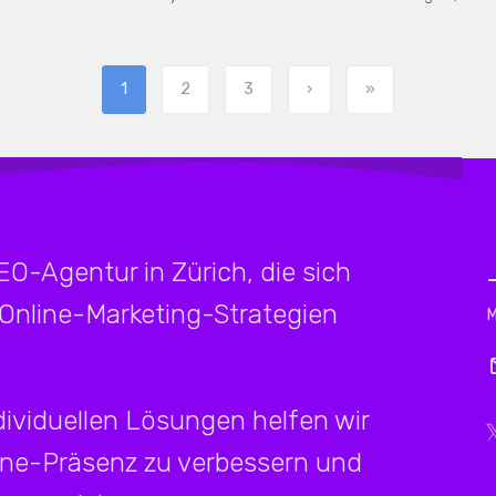
1
2
3
›
»
SEO-Agentur in Zürich, die sich
 Online-Marketing-Strategien
ividuellen Lösungen helfen wir
ine-Präsenz zu verbessern und