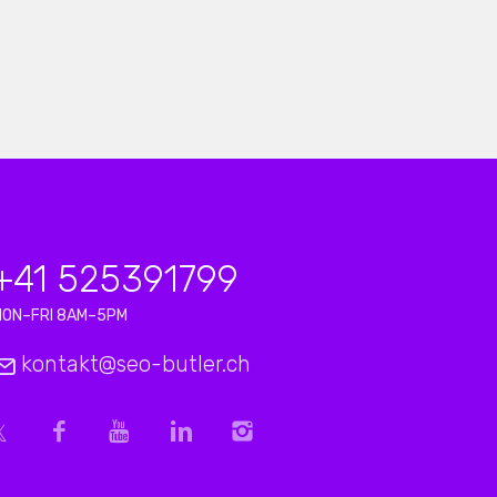
+41 525391799
MON–FRI 8AM–5PM
kontakt@seo-butler.ch